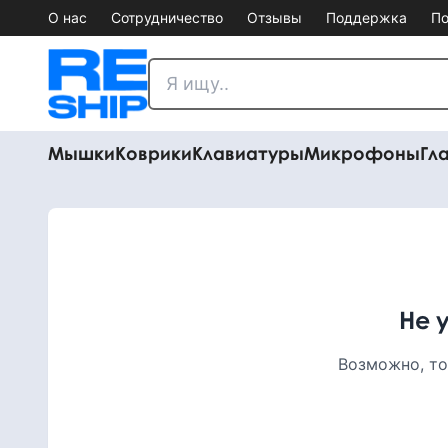
О нас
Сотрудничество
Отзывы
Поддержка
По
Мышки
Коврики
Клавиатуры
Микрофоны
Гл
Не 
Возможно, то