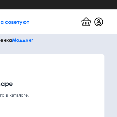
а советуют
енка
Моддинг
варе
о в каталоге.