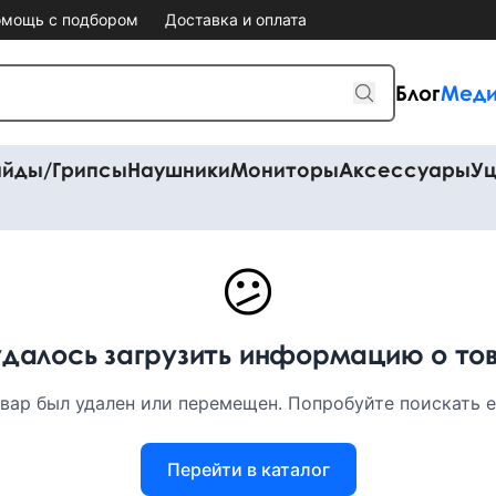
мощь с подбором
Доставка и оплата
Блог
Меди
айды/Грипсы
Наушники
Мониторы
Аксессуары
Уц
😕
удалось загрузить информацию о то
вар был удален или перемещен. Попробуйте поискать ег
Перейти в каталог