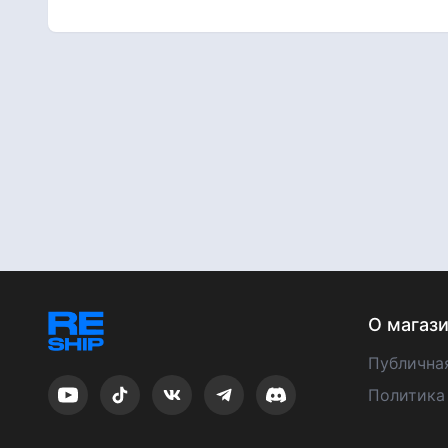
О магаз
Публична
Политика