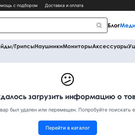
мощь с подбором
Доставка и оплата
Блог
Меди
айды/Грипсы
Наушники
Мониторы
Аксессуары
Уц
😕
удалось загрузить информацию о то
вар был удален или перемещен. Попробуйте поискать ег
Перейти в каталог