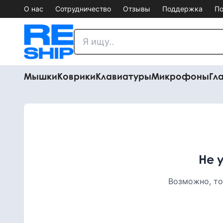
О нас
Сотрудничество
Отзывы
Поддержка
По
Мышки
Коврики
Клавиатуры
Микрофоны
Гл
Не 
Возможно, то