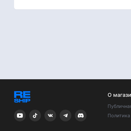
О магаз
Публична
Политика