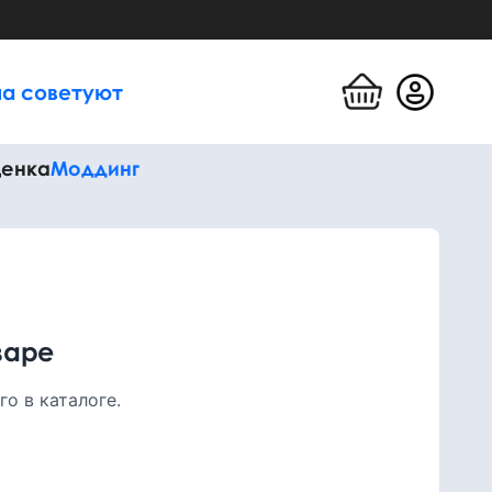
а советуют
енка
Моддинг
варе
о в каталоге.