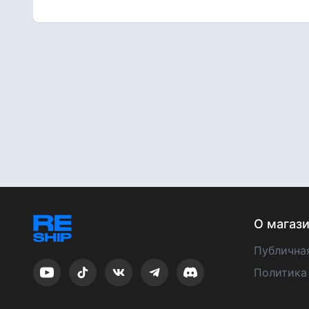
О магаз
Публична
Политика