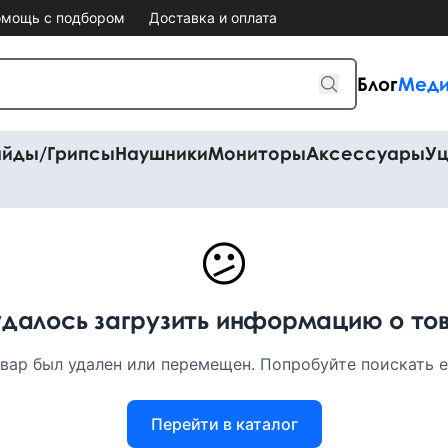
мощь с подбором
Доставка и оплата
Блог
Меди
айды/Грипсы
Наушники
Мониторы
Аксессуары
Уц
😕
удалось загрузить информацию о то
вар был удален или перемещен. Попробуйте поискать ег
Перейти в каталог