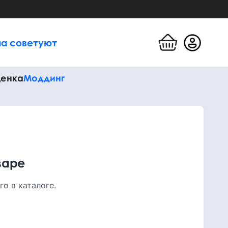
а советуют
енка
Моддинг
варе
о в каталоге.