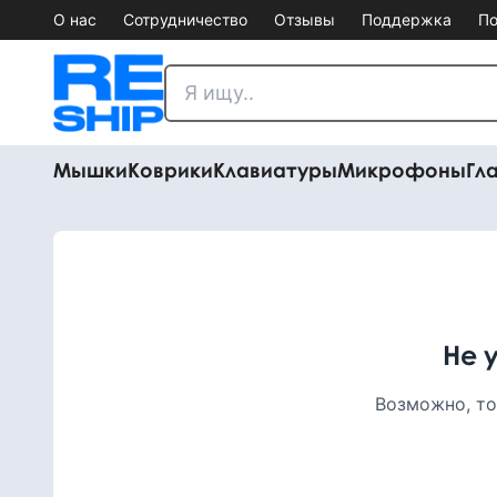
О нас
Сотрудничество
Отзывы
Поддержка
По
Мышки
Коврики
Клавиатуры
Микрофоны
Гл
Не 
Возможно, то