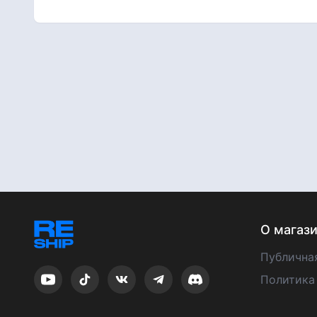
О магаз
Публична
Политика