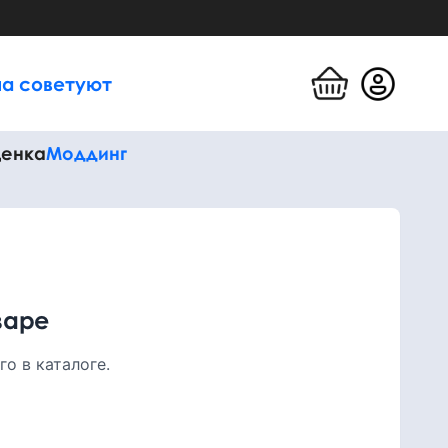
а советуют
енка
Моддинг
варе
о в каталоге.