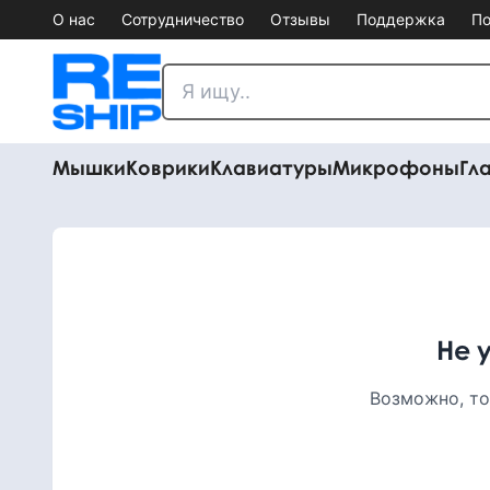
О нас
Сотрудничество
Отзывы
Поддержка
По
Мышки
Коврики
Клавиатуры
Микрофоны
Гл
Не 
Возможно, то