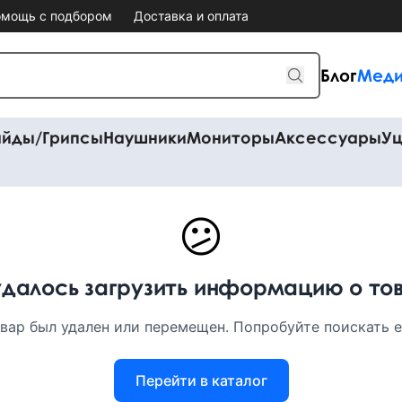
мощь с подбором
Доставка и оплата
Блог
Меди
айды/Грипсы
Наушники
Мониторы
Аксессуары
Уц
😕
удалось загрузить информацию о то
вар был удален или перемещен. Попробуйте поискать ег
Перейти в каталог