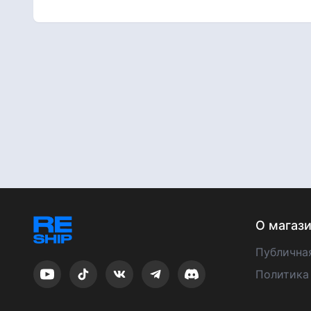
О магаз
Публична
Политика