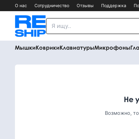
О нас
Сотрудничество
Отзывы
Поддержка
По
Мышки
Коврики
Клавиатуры
Микрофоны
Гл
Не 
Возможно, то