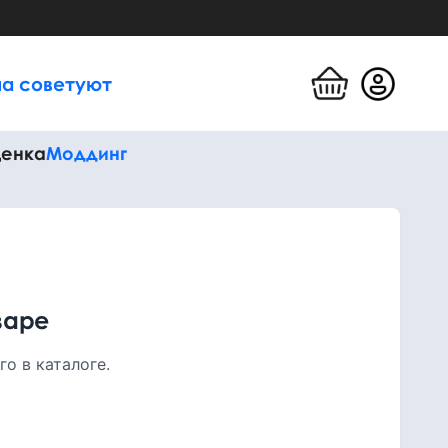
а советуют
енка
Моддинг
варе
о в каталоге.