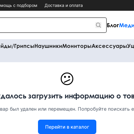
мощь с подбором
Доставка и оплата
Блог
Меди
айды/Грипсы
Наушники
Мониторы
Аксессуары
Уц
😕
удалось загрузить информацию о то
вар был удален или перемещен. Попробуйте поискать ег
Перейти в каталог