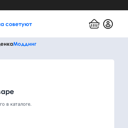
а советуют
енка
Моддинг
варе
о в каталоге.