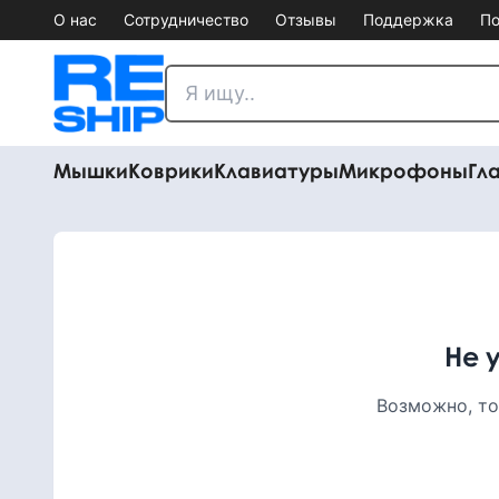
О нас
Сотрудничество
Отзывы
Поддержка
По
Мышки
Коврики
Клавиатуры
Микрофоны
Гл
Не 
Возможно, то