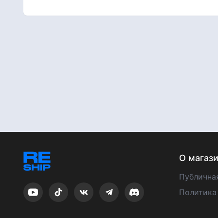
О магаз
Публична
Политика