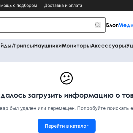
мощь с подбором
Доставка и оплата
Блог
Меди
айды/Грипсы
Наушники
Мониторы
Аксессуары
Уц
😕
удалось загрузить информацию о то
вар был удален или перемещен. Попробуйте поискать ег
Перейти в каталог