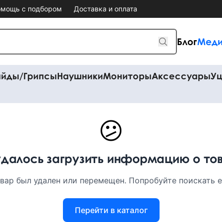
мощь с подбором
Доставка и оплата
Блог
Меди
айды/Грипсы
Наушники
Мониторы
Аксессуары
Уц
😕
удалось загрузить информацию о то
вар был удален или перемещен. Попробуйте поискать ег
Перейти в каталог