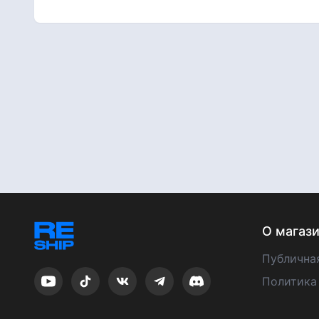
О магаз
Публична
Политика