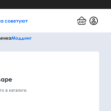
а советуют
енка
Моддинг
варе
о в каталоге.