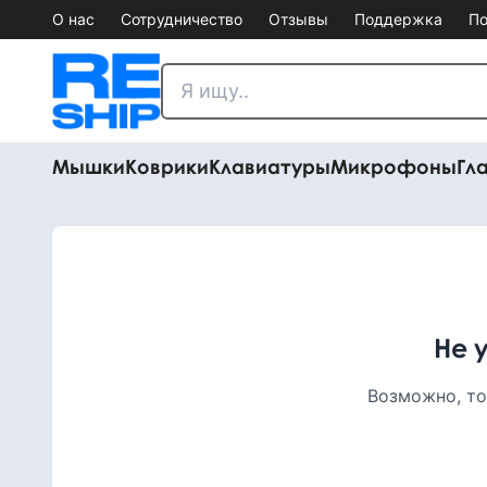
О нас
Сотрудничество
Отзывы
Поддержка
По
Мышки
Коврики
Клавиатуры
Микрофоны
Гл
Не 
Возможно, то