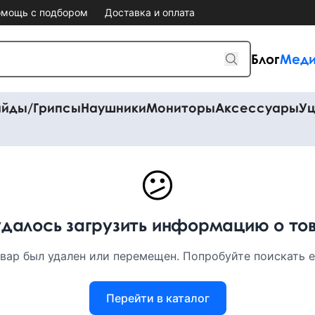
мощь с подбором
Доставка и оплата
Блог
Меди
айды/Грипсы
Наушники
Мониторы
Аксессуары
Уц
😕
удалось загрузить информацию о то
вар был удален или перемещен. Попробуйте поискать ег
Перейти в каталог