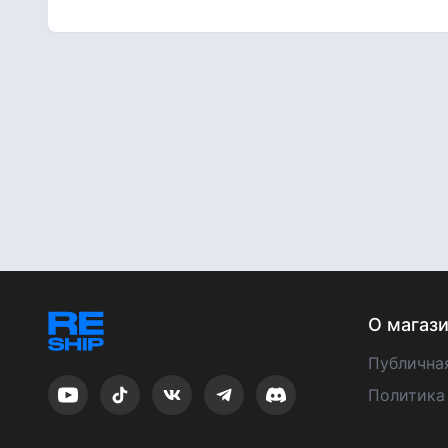
О магаз
Публична
Политика