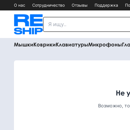
О нас
Сотрудничество
Отзывы
Поддержка
По
Мышки
Коврики
Клавиатуры
Микрофоны
Гл
Не 
Возможно, то