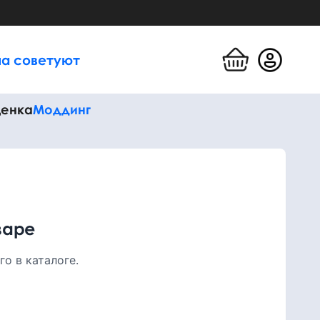
а советуют
енка
Моддинг
варе
о в каталоге.