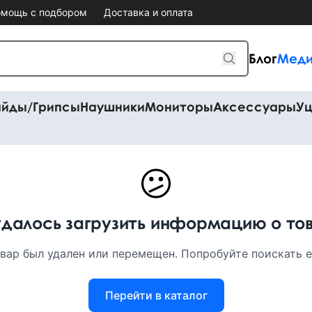
мощь с подбором
Доставка и оплата
Блог
Меди
айды/Грипсы
Наушники
Мониторы
Аксессуары
Уц
😕
удалось загрузить информацию о то
вар был удален или перемещен. Попробуйте поискать ег
Перейти в каталог