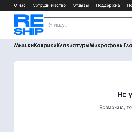
О нас
Сотрудничество
Отзывы
Поддержка
По
Мышки
Коврики
Клавиатуры
Микрофоны
Гл
Не 
Возможно, то