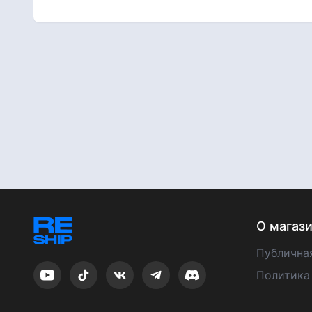
О магаз
Публична
Политика