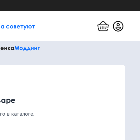
а советуют
енка
Моддинг
варе
о в каталоге.