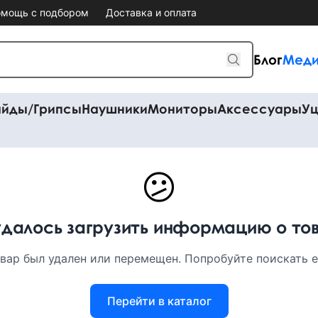
мощь с подбором
Доставка и оплата
Блог
Меди
айды/Грипсы
Наушники
Мониторы
Аксессуары
Уц
😕
удалось загрузить информацию о то
вар был удален или перемещен. Попробуйте поискать ег
Перейти в каталог