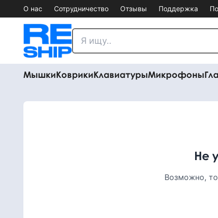
О нас
Сотрудничество
Отзывы
Поддержка
По
Мышки
Коврики
Клавиатуры
Микрофоны
Гл
Не 
Возможно, то