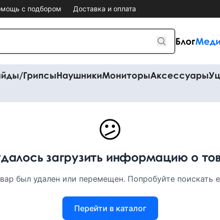
мощь с подбором
Доставка и оплата
Блог
Меди
айды/Грипсы
Наушники
Мониторы
Аксессуары
Уц
😕
удалось загрузить информацию о то
вар был удален или перемещен. Попробуйте поискать ег
Перейти в каталог