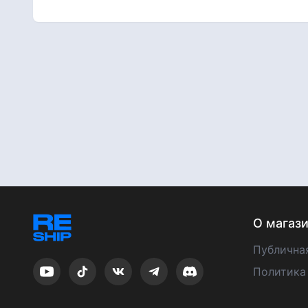
О магаз
Публична
Политика