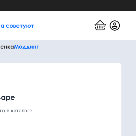
а советуют
енка
Моддинг
варе
о в каталоге.