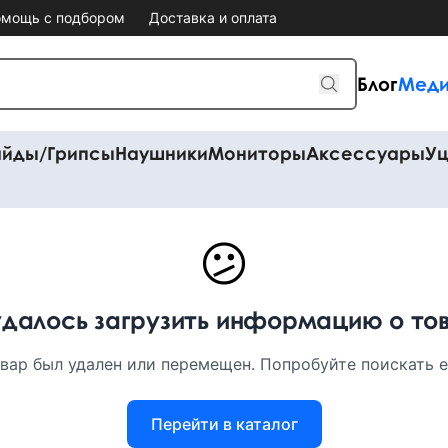
мощь с подбором
Доставка и оплата
Блог
Меди
айды/Грипсы
Наушники
Мониторы
Аксессуары
Уц
😕
удалось загрузить информацию о то
вар был удален или перемещен. Попробуйте поискать ег
Перейти в каталог