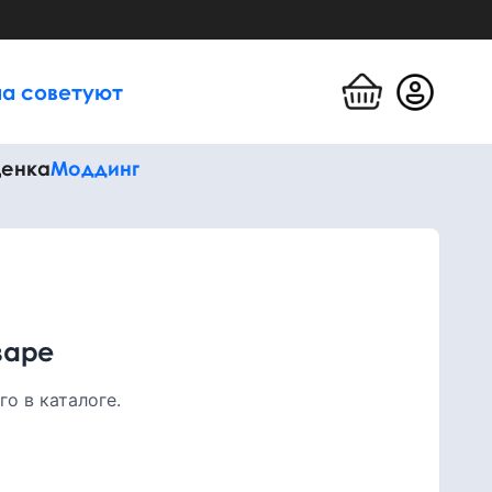
а советуют
енка
Моддинг
варе
о в каталоге.