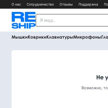
О нас
Сотрудничество
Отзывы
Поддержка
По
Мышки
Коврики
Клавиатуры
Микрофоны
Гл
Не 
Возможно, то