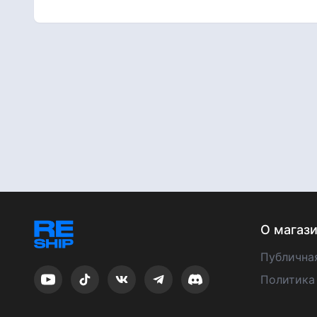
О магаз
Публична
Политика