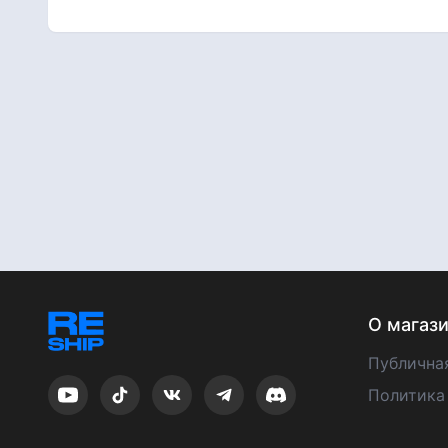
О магаз
Публична
Политика