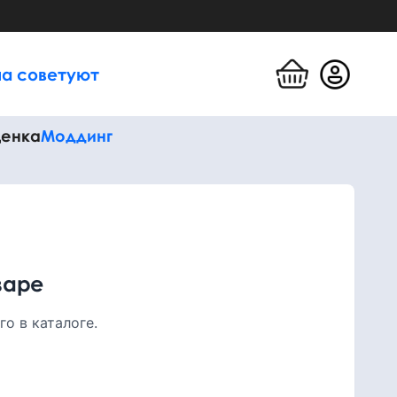
а советуют
енка
Моддинг
варе
о в каталоге.