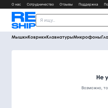
О нас
Сотрудничество
Отзывы
Поддержка
По
Мышки
Коврики
Клавиатуры
Микрофоны
Гл
Не 
Возможно, то