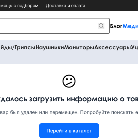
мощь с подбором
Доставка и оплата
Блог
Меди
айды/Грипсы
Наушники
Мониторы
Аксессуары
Уц
😕
удалось загрузить информацию о то
вар был удален или перемещен. Попробуйте поискать ег
Перейти в каталог