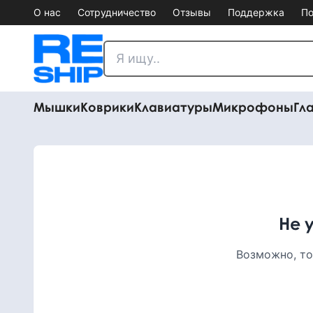
О нас
Сотрудничество
Отзывы
Поддержка
По
Мышки
Коврики
Клавиатуры
Микрофоны
Гл
Не 
Возможно, то