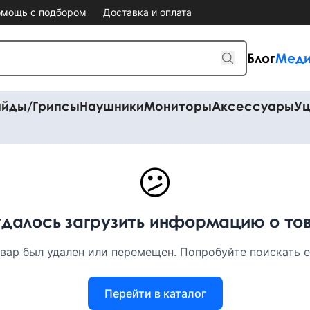
мощь с подбором
Доставка и оплата
Блог
Меди
айды/Грипсы
Наушники
Мониторы
Аксессуары
Уц
😕
удалось загрузить информацию о то
вар был удален или перемещен. Попробуйте поискать ег
Перейти в каталог