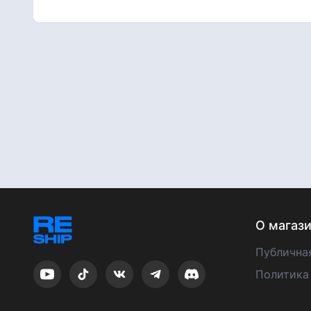
О магаз
Публична
Политика