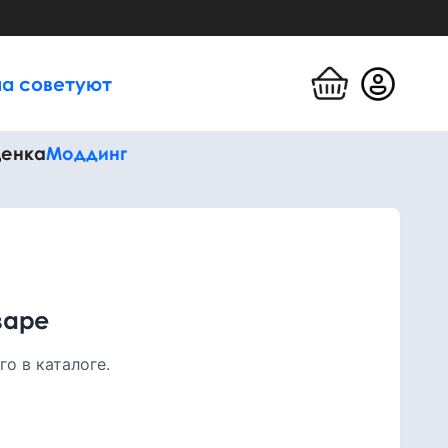
а советуют
енка
Моддинг
варе
о в каталоге.