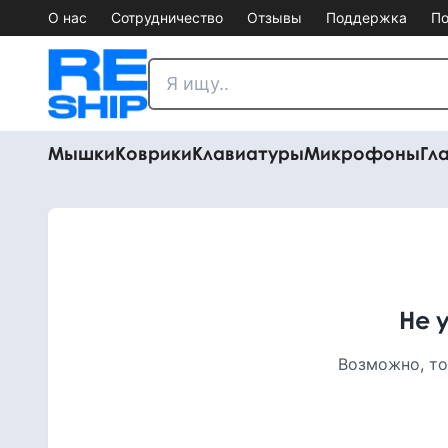
О нас
Сотрудничество
Отзывы
Поддержка
По
Мышки
Коврики
Клавиатуры
Микрофоны
Гл
Не 
Возможно, то