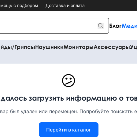
мощь с подбором
Доставка и оплата
Блог
Меди
айды/Грипсы
Наушники
Мониторы
Аксессуары
Уц
😕
удалось загрузить информацию о то
вар был удален или перемещен. Попробуйте поискать ег
Перейти в каталог