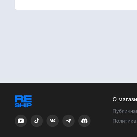
О магаз
Публична
Политика