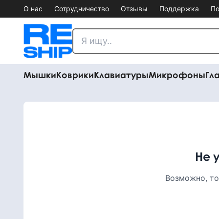
О нас
Сотрудничество
Отзывы
Поддержка
По
Мышки
Коврики
Клавиатуры
Микрофоны
Гл
Не 
Возможно, то