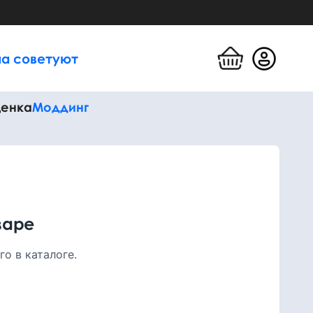
а советуют
енка
Моддинг
варе
о в каталоге.